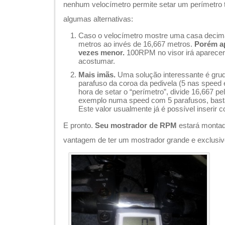
nenhum velocímetro permite setar um perímetro 
algumas alternativas:
Caso o velocímetro mostre uma casa decima
metros ao invés de 16,667 metros.
Porém ap
vezes menor.
100RPM no visor irá aparecer 
acostumar.
Mais imãs.
Uma solução interessante é gru
parafuso da coroa da pedivela (5 nas speed 
hora de setar o “perímetro”, divide 16,667 p
exemplo numa speed com 5 parafusos, basta
Este valor usualmente já é possível inserir 
E pronto.
Seu mostrador de RPM
estará montad
vantagem de ter um mostrador grande e exclusivo