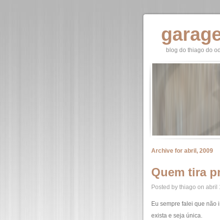
garag
blog do thiago do o
Archive for abril, 2009
Quem tira pn
Posted by thiago on abril
Eu sempre falei que não 
exista e seja única.