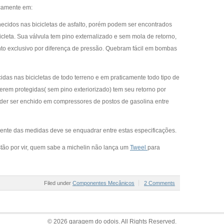
icamente em:
hecidos nas bicicletas de asfalto, porém podem ser encontrados
cicleta. Sua válvula tem pino externalizado e sem mola de retorno,
to exclusivo por diferença de pressão. Quebram fácil em bombas
idas nas bicicletas de todo terreno e em praticamente todo tipo de
serem protegidas( sem pino exteriorizado) tem seu retorno por
er ser enchido em compressores de postos de gasolina entre
nte das medidas deve se enquadrar entre estas especificações.
tão por vir, quem sabe a michelin não lança um
Tweel
para
Filed under
Componentes Mecânicos
2 Comments
© 2026 garagem do odois. All Rights Reserved.