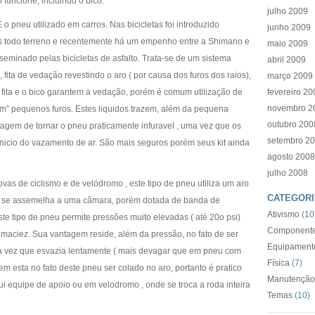
funcione, incluindo o bico.
julho 2009
o pneu utilizado em carros. Nas bicicletas foi introduzido
junho 2009
tas todo terreno e recentemente há um empenho entre a Shimano e
maio 2009
seminado pelas bicicletas de asfalto. Trata-se de um sistema
abril 2009
 fita de vedação revestindo o aro ( por causa dos furos dos raios),
março 2009
fita e o bico garantem a vedação, porém é comum utilização de
fevereiro 20
novembro 2
lam” pequenos furos. Estes liquidos trazem, além da pequena
outubro 200
agem de tornar o pneu praticamente infuravel , uma vez que os
setembro 2
inicio do vazamento de ar. São mais seguros porém seus kit ainda
agosto 2008
julho 2008
as de ciclismo e de velódromo , este tipo de pneu utiliza um aro
CATEGORI
eu se assemelha a uma câmara, porém dotada de banda de
Ativismo
(10
e tipo de pneu permite pressões muito elevadas ( até 20o psi)
Componente
maciez. Sua vantagem reside, além da pressão, no fato de ser
Equipament
a vez que esvazia lentamente ( mais devagar que em pneu com
Física
(7)
 esta no fato deste pneu ser colado no aro, portanto é pratico
Manutenção
 equipe de apoio ou em velodromo , onde se troca a roda inteira
Temas
(10)