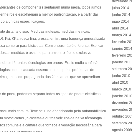
dezembro 2
abricantes de componentes sentariam numa mesa, todos juntos
julho 2014
enheiros e escolheriam a melhor padronização, e a partir dai
junho 2014
ndo a únicas especificações.
maio 2014
abril 2014
ito distante disso. Medidas inglesas, medidas métricas,
março 2014
R, Psi, KPa, rosca fina, grossa, enfim, uma bagunça generalizada
fevereiro 20
sa comprar para bicicletas. Com pneus não é diferente. Explicar
janeiro 201
destas medidas é assunto para um outro tópico exclusivo.
fevereiro 20
janeiro 2011
sobre diferentes técnologias em pneus. Existe muita confusão
setembro 2
ologias sendo causada essencialmente pelos problemas de
junho 2010
cima junto com propaganda dos fabricantes que se aproveitam
abril 2010
março 2010
do pneu, podemos separar todos os tipos de pneus ciclisticos
janeiro 201
dezembro 2
novembro 2
 pneu mais comum. Teve seu uso abandonado pela automobilistica
outubro 200
 motocicletas , bicicletas e outros veículos de baixa técnologia. É
setembro 2
aros comuns e a câmara que fornece a vedação necessária para
agosto 2009