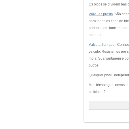
Os bicos se dividem bas
Válvulas presta
. São con
para todos os tipos de bi
portanto tem funcionamen
manuais.
Válvula Schrader
. Conhec
veículo. Resistentes por 
mola. Sua vantagem é pod
outros.
Qualquer pneu, independe
Mas técnologias novas es
bicicletas?