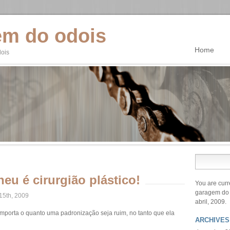
em do odois
Home
dois
eu é cirurgião plástico!
You are curr
garagem do
 15th, 2009
abril, 2009.
importa o quanto uma padronização seja ruim, no tanto que ela
ARCHIVES