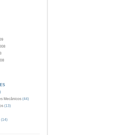
09
008
8
008
ES
)
s Mecânicos
(44)
os
(13)
(14)