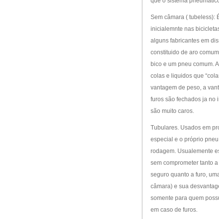
que o sistema pneumatico 
Sem câmara ( tubeless): É 
inicialemnte nas bicicle
alguns fabricantes em dis
constituido de aro comum,
bico e um pneu comum. A 
colas e liquidos que “co
vantagem de peso, a vant
furos são fechados ja no 
são muito caros.
Tubulares. Usados em prov
especial e o próprio pn
rodagem. Usualemente est
sem comprometer tanto a 
seguro quanto a furo, um
câmara) e sua desvantagem
somente para quem possui
em caso de furos.