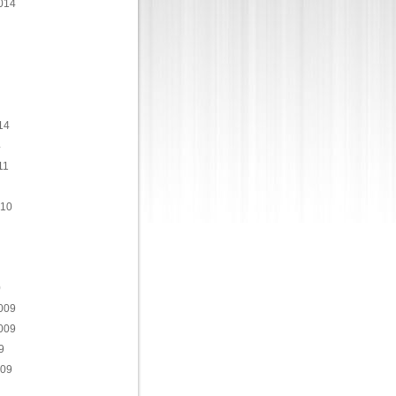
014
14
4
11
010
0
009
009
9
009