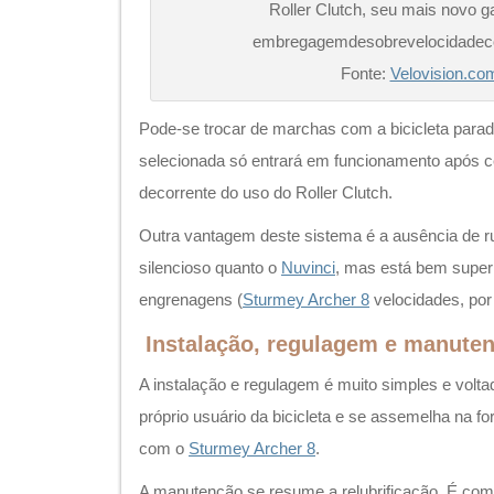
Instalação, regulagem e manute
A instalação e regulagem é muito simples e voltad
próprio usuário da bicicleta e se assemelha na f
com o
Sturmey Archer 8
.
A manutenção se resume a relubrificação. É com
alcance de uma bicicletaria mediana e há bastan
explicar como ela deve ser feita.
Pedala, pedala e amacia
Como os demais concorrentes de marchas intern
eficiência após uns meses de amaciamento e t
resistência durante os primeiros quilômetros dur
da viscosidade do lubrificante.
Arranjo mecânico