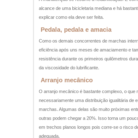
O arranjo mecânico é bastante complexo, o que 
necessariamente uma distribuição igualitária de
marchas. Algumas delas são muito próximas entre
outras podem chegar a 20%. Isso torna um pouco
em trechos planos longos pois corre-se o risco de
adequada.
GEAR CHART
1
2
3
4
5
6
0.53 (Low)
0.64
0.75
0.85
1.0
1.22
Fonte:
by Dr. Phd das bikes Sheldon Brown
Sem dúvida é uma excelente opção para quem e
de marcha por descarrilhador e busca algo confiáv
aceitação tem sido grande o suficiente para ser u
marcando uma nova fase dos cubos de marchas 