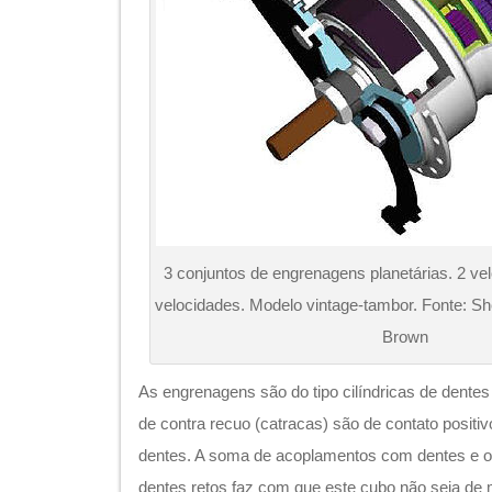
Brown
As engrenagens são do tipo cilíndricas de dente
de contra recuo (catracas) são de contato positi
dentes. A soma de acoplamentos com dentes e o
dentes retos faz com que este cubo não seja de 
O som é inclusive diferente para cada marcha.
Regulagem e Usinagem
Sua regulagem é muito delicada e sensível. Difíci
que o cubo havia vindo avariado. Nem mesmo a i
auxiliando na busca pela regulagem perfeita. Seu
complexo faz com que, em caso de regulagem inc
marchas aleatórias (por exemplo passar da 6º pa
grandes sustos e confusões.
A decisão de utilizar apenas multiplicações den