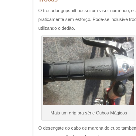
Mais um grip pra série Cubos Mágicos
O desengate do cabo de marcha do cubo também é
sem a utilização de nenhuma ferramente.
Eficiência
A eficiência deve ser a mesma verificada em ou
internas (aproximadamente 85%). Sendo variáve
de sets planetários utilizados em cada marcha. 
quilômetros , verifiquei uma melhoria no rendimen
como se tivesse passado por um processo de a
Um toque Inglês
Por ser inglês, era esperado alguma característi