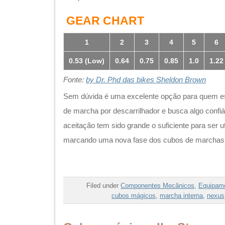
Filed under
Componentes Mecânicos
,
Equipam
cubos mágicos
,
marcha interna
,
nexus
Cubos mágicos II – Sturmey
Posted by thiago on fevereiro 6th, 2014
Não só de
Nuvinci
vive um homem. Na segunda r
Cubos Mágicos
, a vetarana Sturmey Archer com
RK8.
IIª Guerra mundial. Tanque de guerra
Tiger I
. Est
primor de projeto e fabricação tornava-se uma ob
pouco tempo todo esse refinamento da engenhari
enorme vantagem bélica sobre os inimigos e co