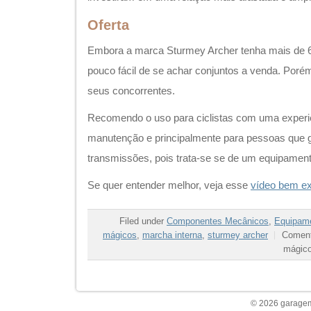
Filed under
Componentes Mecânicos
,
Equipam
mágicos
,
marcha interna
,
sturmey archer
Coment
mágico
© 2026 garagem 