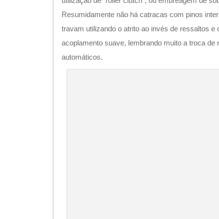
utilização de “roller clutch”, ou embreagem de s
Resumidamente não há catracas com pinos inter
travam utilizando o atrito ao invés de ressaltos e
acoplamento suave, lembrando muito a troca de
automáticos.
Roller Clutch, seu mais novo 
embregagemdesobrevelocidadec
Fonte:
Velovision.co
Pode-se trocar de marchas com a bicicleta parad
selecionada só entrará em funcionamento após c
decorrente do uso do Roller Clutch.
Outra vantagem deste sistema é a ausência de ru
silencioso quanto o
Nuvinci
, mas está bem super
engrenagens (
Sturmey Archer 8
velocidades, por