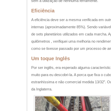
muito para eu descobri-la. A porca que fixa o cub
estranhíssima e não comercial medida 13/32”. 
da Inglaterra.
O próprio, com sua não comercial porca
13/32″. Que porca é essa?
Resolvidos todos os problemas e dificuldades téc