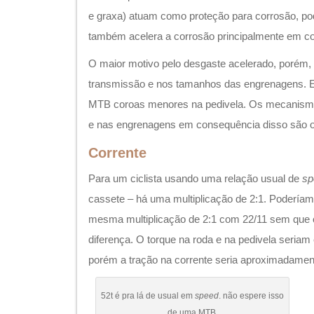
e graxa) atuam como proteção para corrosão, pod
também acelera a corrosão principalmente em co
O maior motivo pelo desgaste acelerado, porém, 
transmissão e nos tamanhos das engrenagens. 
MTB coroas menores na pedivela. Os mecanismo
e nas engrenagens em consequência disso são o
Corrente
Para um ciclista usando uma relação usual de
sp
cassete – há uma multiplicação de 2:1. Poderí
mesma multiplicação de 2:1 com 22/11 sem que o
diferença. O torque na roda e na pedivela seri
porém a tração na corrente seria aproximadamen
52t é pra lá de usual em
speed
. não espere isso
de uma MTB.