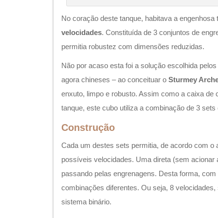
Cada um destes sets permitia, de acordo com o 
possíveis velocidades. Uma direta (sem acionar 
passando pelas engrenagens. Desta forma, com 
combinações diferentes. Ou seja, 8 velocidades,
sistema binário.
Neste cubo todas as reduções são menores que 1
multiplicações. Parte-se da relação 1:1 e tem-se
a 3:1 na oitava marcha. Este arranjo possibilita a 
compactas sem comprometer a velocidade final. 
relação para subidas muito íngremes já que a m
para este cubo é 25 dentes e dificilmente se a
de 22 dentes, logo é inviável uma relação mais cu
O acionamento interno ocorre com um came rotat
determinada sequência, qual set planetário deve 
não se pode trocar de marcha sob carga – parad