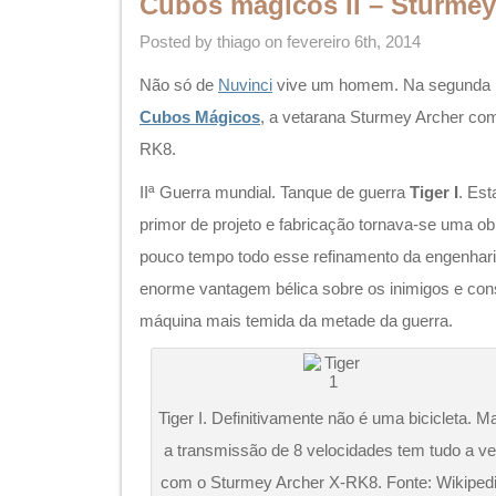
máquina mais temida da metade da guerra.
Tiger I. Definitivamente não é uma bicicleta. M
a transmissão de 8 velocidades tem tudo a ve
com o Sturmey Archer X-RK8. Fonte: Wikiped
No coração deste tanque, habitava a engenhosa
velocidades
. Constituída de 3 conjuntos de engr
permitia robustez com dimensões reduzidas.
Não por acaso esta foi a solução escolhida pelos
agora chineses – ao conceituar o
Sturmey Arch
enxuto, limpo e robusto. Assim como a caixa d
tanque, este cubo utiliza a combinação de 3 sets
Construção