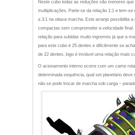
3 conjuntos de engrenagens planetárias. 2 ve
velocidades. Modelo vintage-tambor. Fonte: Sh