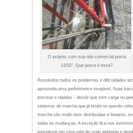
apresenta uma performance invejável. Suas tro
precisar e rápidas – desde que sem carga no peda
sistemas de marcha que já testei no quesito velo
marcha são muito bem distribuídas e lineares, 
todas as mudanças. A exceção fica nos extremos
investiram em uma relação mais afastada e ampl
Oferta
Embora a marca Sturmey Archer tenha mais de 
pouco fácil de se achar conjuntos a venda. Porém
seus concorrentes.
Recomendo o uso para ciclistas com uma exper
manutenção e principalmente para pessoas que
transmissões, pois trata-se se de um equipamen
Se quer entender melhor, veja esse
vídeo bem ex