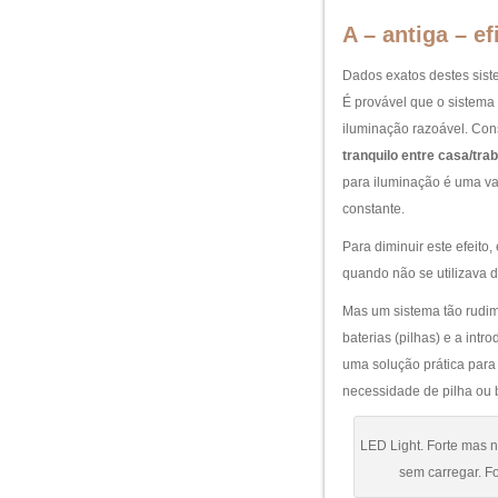
A – antiga – ef
Dados exatos destes siste
É provável que o sistem
iluminação razoável. Co
tranquilo entre casa/tr
para iluminação é uma val
constante.
Para diminuir este efeit
quando não se utilizava 
Mas um sistema tão rudi
baterias (pilhas) e a int
uma solução prática para 
necessidade de pilha ou b
LED Light. Forte mas n
sem carregar. F