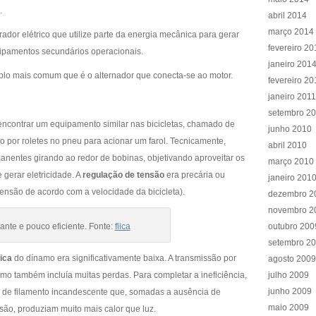
.
abril 2014
março 2014
rador elétrico que utilize parte da energia mecânica para gerar
fevereiro 20
uipamentos secundários operacionais.
janeiro 201
lo mais comum que é o alternador que conecta-se ao motor.
fevereiro 20
janeiro 2011
setembro 2
ncontrar um equipamento similar nas bicicletas, chamado de
junho 2010
o por roletes no pneu para acionar um farol. Tecnicamente,
abril 2010
anentes girando ao redor de bobinas, objetivando aproveitar os
março 2010
 gerar eletricidade. A
regulação de tensão
era precária ou
janeiro 201
tensão de acordo com a velocidade da bicicleta).
dezembro 2
novembro 2
ante e pouco eficiente. Fonte:
flica
outubro 200
setembro 2
ica
do dínamo era significativamente baixa. A transmissão por
agosto 2009
amo também incluía muitas perdas. Para completar a ineficiência,
julho 2009
junho 2009
 de filamento incandescente que, somadas a ausência de
maio 2009
são, produziam muito mais calor que luz.