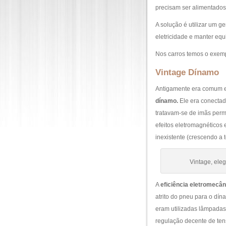
precisam ser alimentados
A solução é utilizar um ge
eletricidade e manter eq
Nos carros temos o exemp
Vintage Dínamo
Antigamente era comum e
dínamo.
Ele era conectad
tratavam-se de imãs perm
efeitos eletromagnéticos e
inexistente (crescendo a 
Vintage, eleg
A
eficiência eletromecân
atrito do pneu para o dín
eram utilizadas lâmpadas
regulação decente de ten