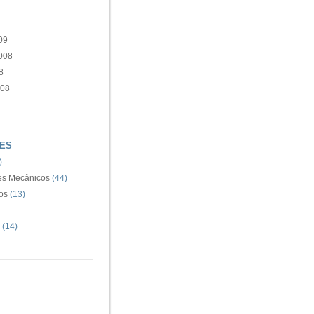
09
008
8
008
ES
)
s Mecânicos
(44)
os
(13)
(14)