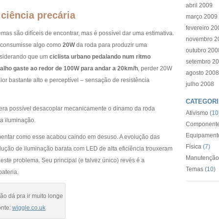
abril 2009
iciência precária
março 2009
fevereiro 20
mas são difíceis de encontrar, mas é possível dar uma estimativa.
novembro 2
a consumisse algo como
20W
da roda para produzir uma
outubro 200
nsiderando que um
ciclista urbano pedalando num ritmo
setembro 2
abalho gaste ao redor de 100W para andar a 20km/h
, perder 20W
agosto 2008
or bastante alto e perceptível – sensação de resistência
julho 2008
CATEGORI
o, era possível desacoplar mecanicamente o dínamo da roda
Ativismo
(10
da iluminação.
Componente
Equipament
mentar como esse acabou caindo em desuso. A evolução das
Física
(7)
rodução de iluminação barata com LED de alta eficiência trouxeram
Manutenção
este problema. Seu principal (e talvez único) revés é a
Temas
(10)
ateria.
ão dá pra ir muito longe
onte:
wiggle.co.uk