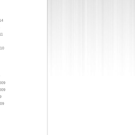
14
4
11
010
0
009
009
9
009