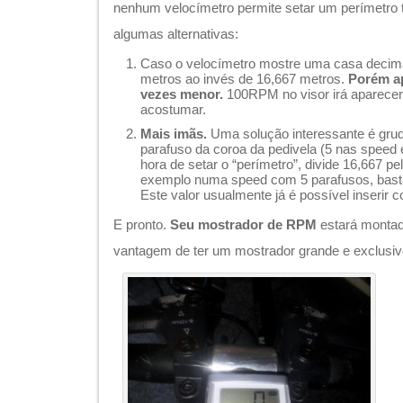
nenhum velocímetro permite setar um perímetro 
algumas alternativas:
Caso o velocímetro mostre uma casa decima
metros ao invés de 16,667 metros.
Porém ap
vezes menor.
100RPM no visor irá aparecer 
acostumar.
Mais imãs.
Uma solução interessante é gru
parafuso da coroa da pedivela (5 nas speed 
hora de setar o “perímetro”, divide 16,667 p
exemplo numa speed com 5 parafusos, basta
Este valor usualmente já é possível inserir 
E pronto.
Seu mostrador de RPM
estará montad
vantagem de ter um mostrador grande e exclusivo