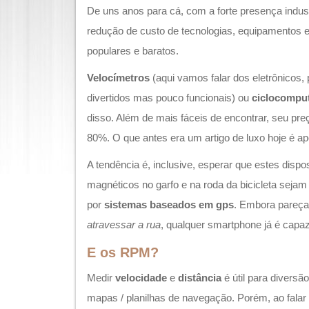
De uns anos para cá, com a forte presença industr
redução de custo de tecnologias, equipamentos e
populares e baratos.
Velocímetros
(aqui vamos falar dos eletrônicos,
divertidos mas pouco funcionais) ou
ciclocompu
disso. Além de mais fáceis de encontrar, seu pre
80%. O que antes era um artigo de luxo hoje é 
A tendência é, inclusive, esperar que estes disp
magnéticos no garfo e na roda da bicicleta sejam
por
sistemas baseados em gps
. Embora pareç
atravessar a rua
, qualquer smartphone já é capaz
E os RPM?
Medir
velocidade
e
distância
é útil para diversã
mapas / planilhas de navegação. Porém, ao falar