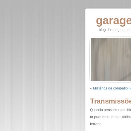
garag
blog do thiago do o
«
Mistérios de compatibil
Transmissõe
Quando pensamos em bicic
ar puro entre outras atri
terreno.