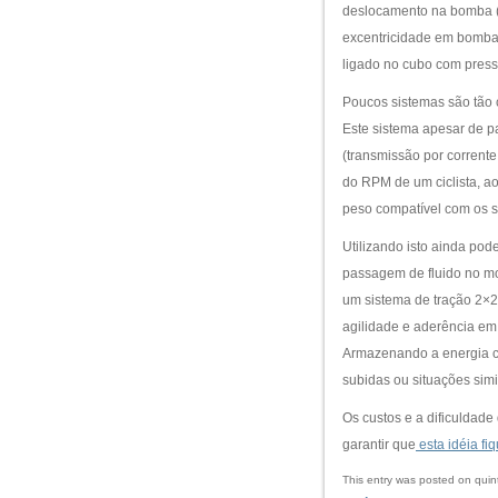
deslocamento na bomba (v
excentricidade em bomba 
ligado no cubo com pressã
Poucos sistemas são tão 
Este sistema apesar de p
(transmissão por corrente
do RPM de um ciclista, 
peso compatível com os 
Utilizando isto ainda pode
passagem de fluido no moto
um sistema de tração 2×2,
agilidade e aderência em
Armazenando a energia c
subidas ou situações simi
Os custos e a dificuldad
garantir que
esta idéia fi
This entry was posted on quint