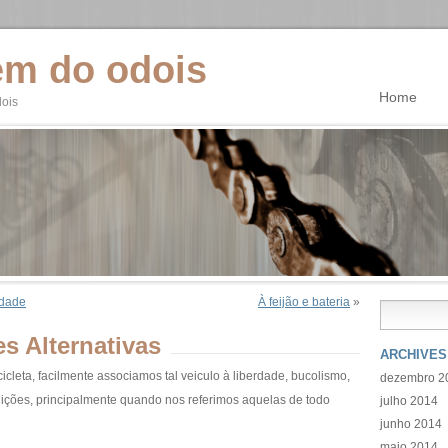
em do odois
Home
dois
idade
À feijão e bateria
»
s Alternativas
ARCHIVES
leta, facilmente associamos tal veiculo à liberdade, bucolismo,
dezembro 2
buições, principalmente quando nos referimos aquelas de todo
julho 2014
junho 2014
maio 2014