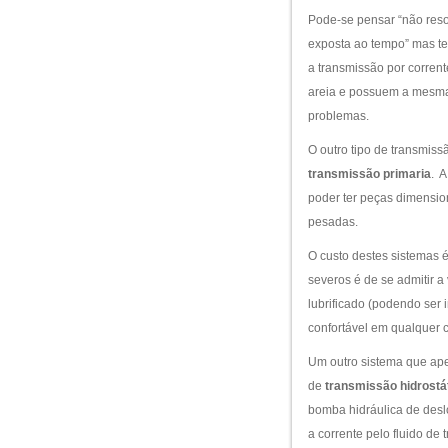
Pode-se pensar “não reso
exposta ao tempo” mas te
a transmissão por corren
areia e possuem a mesma
problemas.
O outro tipo de transmis
transmissão primaria
. 
poder ter peças dimensio
pesadas.
O custo destes sistemas 
severos é de se admitir 
lubrificado (podendo ser 
confortável em qualquer 
Um outro sistema que ape
de
transmissão hidrostá
bomba hidráulica de deslo
a corrente pelo fluido de