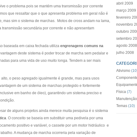
abril 2009
lve o problema pois se mantém uma transmissão por corrente
março 2009
mos que ressaltar que o que apresenta problema em geral não é
fevereiro 20
te, mas sim o sistema de marchas. Motos de cross andam na lama,
novembro 2
 transmissão secundária por corrente e não apresentam
outubro 200
setembro 2
agosto 2008
são baseada em caixa fechada utiliza
engrenagens comuns na
julho 2008
A vantagem deste sistema é poder trocar de marcha sem pedalar e
nadas para uma vida de uso muito longa. Tendem a ser mais
CATEGORI
Ativismo
(10
Componente
é alto, o peso agregado igualmente é grande, mas para usos
Equipament
a vantagem de um sistema de marchas protegido e fortemente
Física
(7)
inclusive em banho de óleo), garantindo um sistema preciso e
Manutenção
condição.
Temas
(10)
sar de alguns projetos ainda merece muita pesquisa é o sistema
tica
. O conceito se baseia em substituir uma pedivela por uma
camento positivo e variável, o cassete por um motor hidráulico e
 trabalho. A mudança de marcha ocorreria pela variação de