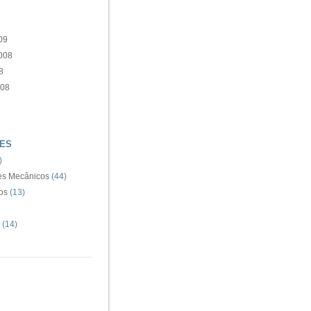
09
008
8
008
ES
)
s Mecânicos
(44)
os
(13)
(14)