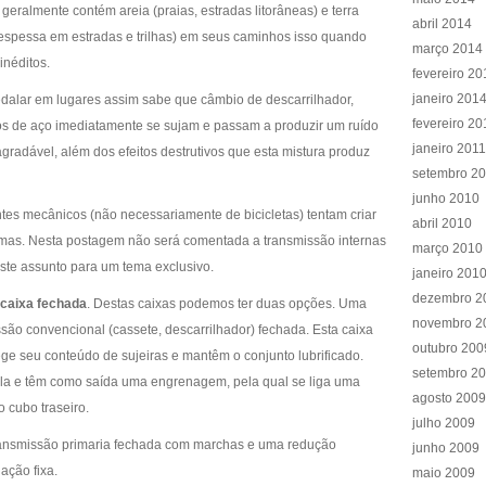
 geralmente contém areia (praias, estradas litorâneas) e terra
abril 2014
espessa em estradas e trilhas) em seus caminhos isso quando
março 2014
inéditos.
fevereiro 20
janeiro 201
alar em lugares assim sabe que câmbio de descarrilhador,
fevereiro 20
bos de aço imediatamente se sujam e passam a produzir um ruído
janeiro 2011
radável, além dos efeitos destrutivos que esta mistura produz
setembro 2
junho 2010
es mecânicos (não necessariamente de bicicletas) tentam criar
abril 2010
emas. Nesta postagem não será comentada a transmissão internas
março 2010
este assunto para um tema exclusivo.
janeiro 201
dezembro 2
caixa fechada
. Destas caixas podemos ter duas opções. Uma
novembro 2
ssão convencional (cassete, descarrilhador) fechada. Esta caixa
outubro 200
tege seu conteúdo de sujeiras e mantêm o conjunto lubrificado.
setembro 2
ela e têm como saída uma engrenagem, pela qual se liga uma
agosto 2009
 cubo traseiro.
julho 2009
ansmissão primaria fechada com marchas e uma redução
junho 2009
ação fixa.
maio 2009