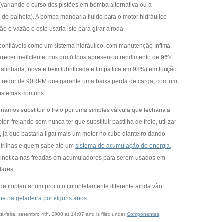
ariando o curso dos pistões em bomba alternativa ou a
de palheta). A bomba mandaria fluido para o motor hidráulico
o e vazão e este usaria isto para girar a roda.
confiáveis como um sistema hidráulico, com manutenção ínfima.
arecer ineficiente, nos protótipos apresentou rendimento de 96%
 alinhada, nova e bem lubrificada e limpa fica em 98%) em função
ao redor de 90RPM que garante uma baixa perda de carga, com um
sistemas comuns.
ríamos substituir o freio por uma simples válvula que fecharia a
r, freiando sem nunca ter que substituir pastilha de freio, utilizar
 já que bastaria ligar mais um motor no cubo dianteiro dando
 trilhas e quem sabe até um
sistema de acumulação de energia,
inética nas freadas em acumuladores para serem usados em
lares.
e de implantar um produto completamente diferente ainda vão
que na geladeira por alguns anos
. .
a-feira, setembro 4th, 2008 at 14:07 and is filed under
Componentes