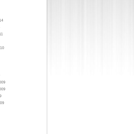
14
4
11
010
0
009
009
9
009