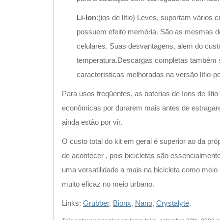
Li-Ion
:(ios de lítio) Leves, suportam vários 
possuem efeito memória. São as mesmas de
celulares. Suas desvantagens, alem do custo 
temperatura.Descargas completas também s
características melhoradas na versão lítio-p
Para usos freqüentes, as baterias de íons de lít
econômicas por durarem mais antes de estraga
ainda estão por vir.
O custo total do kit em geral é superior ao da própr
de acontecer , pois bicicletas são essencialment
uma versatilidade a mais na bicicleta como meio d
muito eficaz no meio urbano.
Links:
Grubber
,
Bionx
,
Nano
,
Crystalyte
.