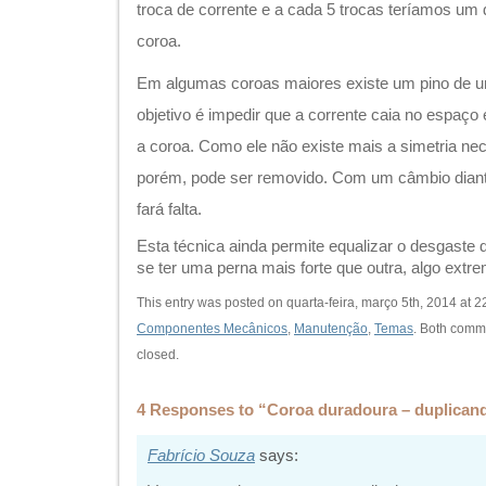
troca de corrente e a cada 5 trocas teríamos um 
coroa.
Em algumas coroas maiores existe um pino de u
objetivo é impedir que a corrente caia no espaço 
a coroa. Como ele não existe mais a simetria nec
porém, pode ser removido. Com um câmbio diant
fará falta.
Esta técnica ainda permite equalizar o desgaste 
se ter uma perna mais forte que outra, algo ex
This entry was posted on quarta-feira, março 5th, 2014 at 22
Componentes Mecânicos
,
Manutenção
,
Temas
. Both comm
closed.
4 Responses to “Coroa duradoura – duplicando
Fabrício Souza
says: