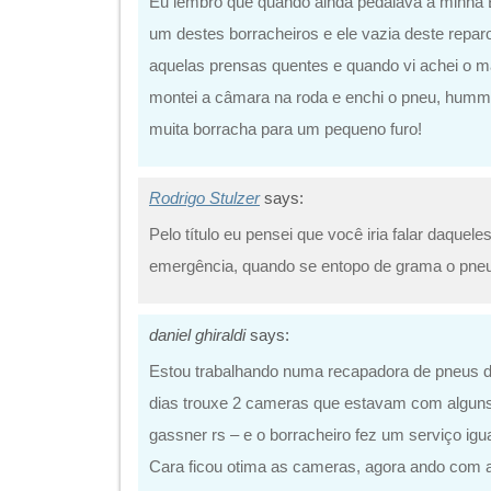
Eu lembro que quando ainda pedalava a minha
um destes borracheiros e ele vazia deste reparos
aquelas prensas quentes e quando vi achei o
montei a câmara na roda e enchi o pneu, humm…
muita borracha para um pequeno furo!
Rodrigo Stulzer
says:
Pelo título eu pensei que você iria falar daquel
emergência, quando se entopo de grama o pn
daniel ghiraldi
says:
Estou trabalhando numa recapadora de pneus 
dias trouxe 2 cameras que estavam com alguns f
gassner rs – e o borracheiro fez um serviço igua
Cara ficou otima as cameras, agora ando com 