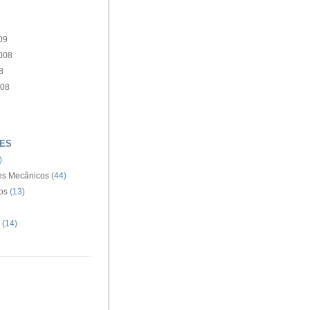
09
008
8
008
ES
)
s Mecânicos
(44)
os
(13)
(14)