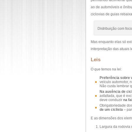
permitindo facilmente que
ao de automóveis e ônibu
ciclovias de guias rebai
Distribuição com foc
Mas enquanto elas só exi
interpretação das atuais l
Leis
O que temos na lei:
Preferência sobre 
veículo automotor, n
Não custa lembrar q
Na ausência de cic
asfaltada, que é exc
deve conduzir
na fa
Obrigatoriedade do
de um ciclista
– par
E as dimensões dos eleme
Largura da rodovia c