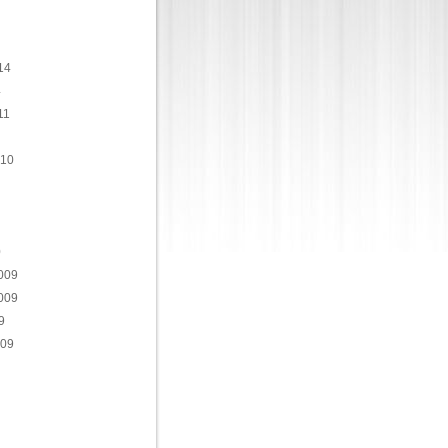
14
4
11
010
0
009
009
9
009