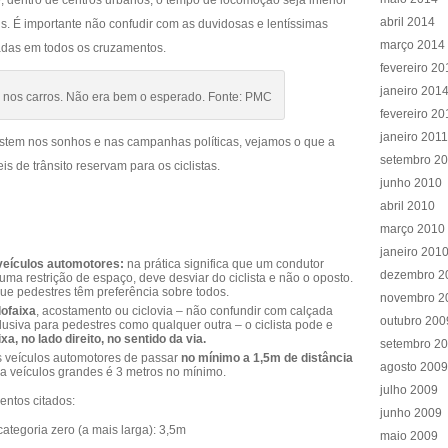
, dentro de centros urbanos, o tempo de locomoção seja inferior
abril 2014
s. É importante não confudir com as duvidosas e lentíssimas
março 2014
xadas em todos os cruzamentos.
fevereiro 20
janeiro 201
o nos carros. Não era bem o esperado. Fonte: PMC
fevereiro 20
janeiro 2011
stem nos sonhos e nas campanhas políticas, vejamos o que a
setembro 2
eis de trânsito reservam para os ciclistas.
junho 2010
abril 2010
março 2010
janeiro 201
veículos automotores:
na prática significa que um condutor
dezembro 2
uma restrição de espaço, deve desviar do ciclista e não o oposto.
ue pedestres têm preferência sobre todos.
novembro 2
lofaixa
, acostamento ou ciclovia – não confundir com calçada
outubro 200
lusiva para pedestres como qualquer outra – o ciclista pode e
ixa, no lado direito, no sentido da via.
setembro 2
s veículos automotores de passar
no mínimo a 1,5m de distância
agosto 2009
a veículos grandes é 3 metros no mínimo.
julho 2009
ntos citados:
junho 2009
ategoria zero (a mais larga): 3,5m
maio 2009